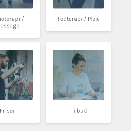
ioterapi /
Fodterapi / Pleje
assage
Frisør
Tilbud