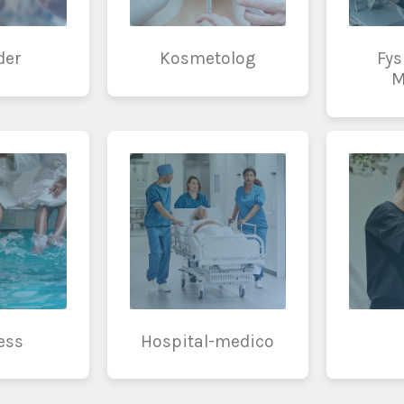
der
Kosmetolog
Fys
M
ess
Hospital-medico