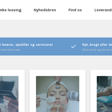
nke leasing
Nyhedsbrev
Find os
Leverand
i leverer, opstiller og servicerer
Nyt, brugt eller 
 i hele Danmark.
Altid testet og klar til b