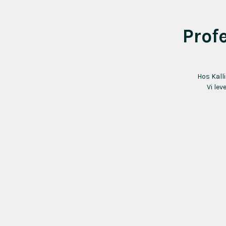
Profe
Hos Kall
Vi lev