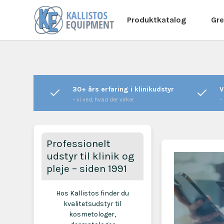
Produktkatalog
Gre
30+ års erfaring i klinikudstyr
V
– vi ved, hvad der virker.
–
Professionelt
udstyr til klinik og
pleje – siden 1991
Hos Kallistos finder du
kvalitetsudstyr til
kosmetologer,