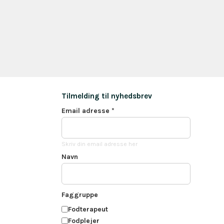
Tilmelding til nyhedsbrev
Email adresse
*
Skriv din email adresse her
Navn
Faggruppe
Fodterapeut
Fodplejer