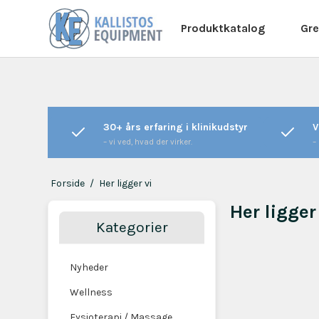
Produktkatalog
Gre
30+ års erfaring i klinikudstyr
V
– vi ved, hvad der virker.
–
Forside
/
Her ligger vi
Her ligger
Kategorier
Nyheder
Wellness
Fysioterapi / Massage