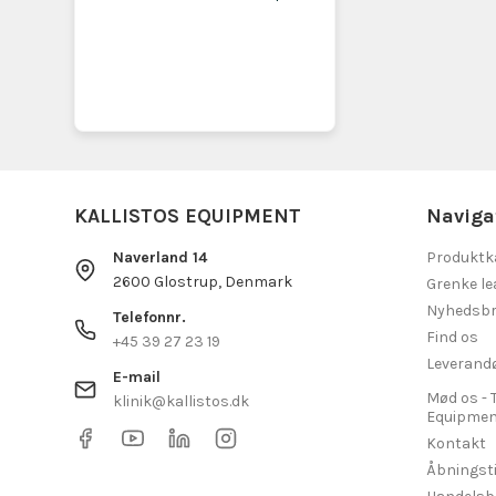
KALLISTOS EQUIPMENT
Naviga
Naverland 14
Produktk
2600 Glostrup, Denmark
Grenke le
Nyhedsbr
Telefonnr.
Find os
+45 39 27 23 19
Leverand
E-mail
Mød os - 
klinik@kallistos.dk
Equipmen
Kontakt
Åbningst