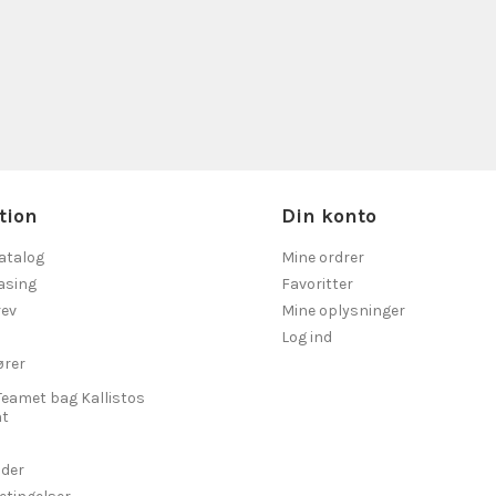
tion
Din konto
atalog
Mine ordrer
asing
Favoritter
ev
Mine oplysninger
Log ind
ører
Teamet bag Kallistos
t
ider