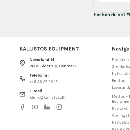
Her kan du se L
KALLISTOS EQUIPMENT
Naviga
Naverland 14
Produktk
2600 Glostrup, Denmark
Grenke le
Nyhedsbr
Telefonnr.
Find os
+45 39 27 23 19
Leverand
E-mail
Mød os - 
klinik@kallistos.dk
Equipmen
Kontakt
Åbningst
Handelsb
Beauty 2