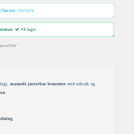
/Varenr.:
50-1374
status:
På lager
 favoritter
ring),
manuelt justerbar benstøtte
med udtræk og
ion
ædning