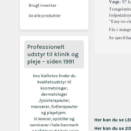
Vægt:
97 k
Brugt inventar
Trengelenbu
Se alle produkter
fodpedalsty
"Easy-to-cl
Fås i mange 
Se specifika
Professionelt
udstyr til klinik og
pleje – siden 1991
Hos Kallistos finder du
kvalitetsudstyr til
kosmetologer,
dermatologer
,fysioterapeuter,
massører, fodterapeuter
og plejehjem.
Vi leverer, opstiller og
Her kan du se L
servicerer i hele Danmark
Her kan du se 2