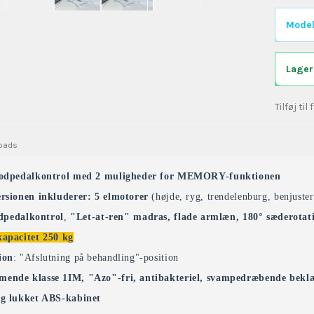
Model
Lager
Tilføj til
oads
fodpedalkontrol med 2 muligheder for MEMORY-funktionen
rsionen inkluderer: 5 elmotorer
(højde, ryg, trendelenburg, benjuste
dpedalkontrol
,
"
Let-at-ren" madras, flade armlæn, 180° sæderotat
apacitet 250 kg
ion
: "Afslutning på behandling"-position
nde klasse 1IM, "Azo"-fri, antibakteriel, svampedræbende bekl
g lukket ABS-kabinet