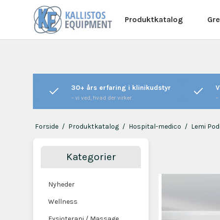
Produktkatalog
Gre
30+ års erfaring i klinikudstyr
V
– vi ved, hvad der virker.
–
Forside
/
Produktkatalog
/
Hospital-medico
/
Lemi Pod
Kategorier
Nyheder
Wellness
Fysioterapi / Massage