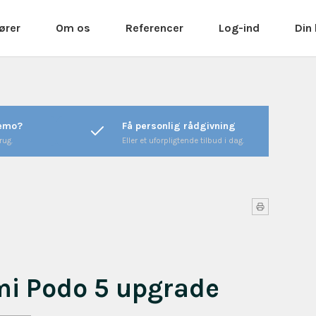
ører
Om os
Referencer
Log-ind
Din
Mød os - Teamet bag
Referencer
Log ind
Kallistos Equipment
Dok - står for "vores aftryk"
Favoritter
Kontakt
på mange brancher.......
Ansøg om bruger (B2B)
Åbningstider
Kunder & cases
demo?
Få personlig rådgivning
Nyhedstilmelding
Handelsbetingelser
rug.
Eller et uforpligtende tilbud i dag.
Beauty 2026
mi Podo 5 upgrade