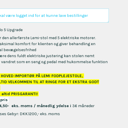
al være logget ind for at kunne lave bestillinger
do 5 Upgrade
r den allerførste Lemi-stol med 5 elektriske motorer.
aksimal komfort for klienten og giver behandling en
l bevægelsesfrihed
ære dens fuldt elektriske justering kan stolen nemt
s vandret som en seng og pedal med hukommelse funktion
R HOVED IMPORTØR PÅ LEMI FODPLEJESTOLE,
LTID VELKOMMEN TIL AT RINGE FOR ET EKSTRA GODT
-
altid PRISGARANTI!
pris
4,50- eks. moms / månedlig ydelse
i
36 måneder
ses Gebyr: DKK.1200,- eks. moms