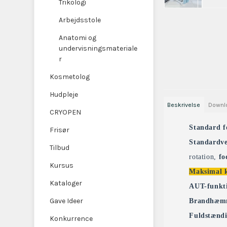
Trikologi
Arbejdsstole
Anatomi og
undervisningsmateriale
r
Kosmetolog
Hudpleje
Beskrivelse
Downl
CRYOPEN
Standard 
Frisør
Standardve
Tilbud
rotation,
fo
Kursus
Maksimal k
Kataloger
AUT-funkt
Gave Ideer
Brandhæmme
Fuldstændi
Konkurrence