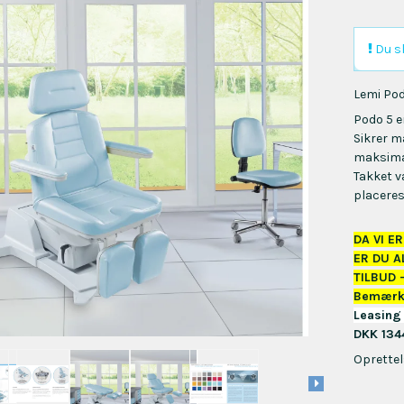
Du sk
Lemi Po
Podo 5 e
Sikrer m
maksima
Takket v
placere
DA VI E
ER DU A
TILBUD 
Bemærk 
Leasing 
DKK 134
Oprettel