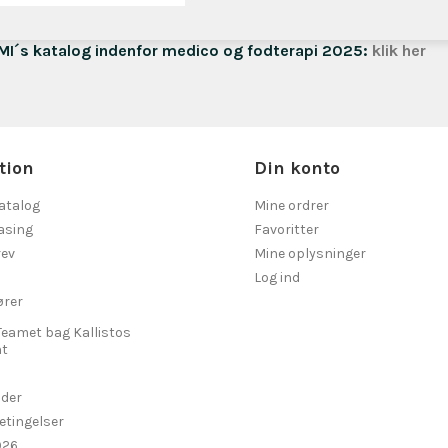
EMI´s katalog indenfor medico og fodterapi 2025:
klik her
tion
Din konto
atalog
Mine ordrer
asing
Favoritter
ev
Mine oplysninger
Log ind
ører
Teamet bag Kallistos
t
ider
etingelser
026