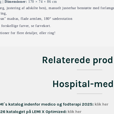
g |
Dimensioner:
170 × 74 × 86 cm
rg, justering af adskilte ben), manuelt justerbar benstøtte med forlænge
ring,
ean" madras, flade armlæn, 180° sæderotation
forskellige farver, se farvekort.
tioner for flere detaljer, eller ring!
Relaterede prod
Hospital-med
EMI´s katalog indenfor medico og fodterapi 2025:
klik her
026 kataloget på LEMI X Optimized:
klik her