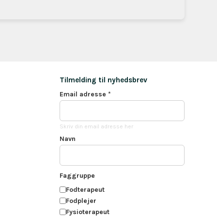
Tilmelding til nyhedsbrev
Email adresse
*
Skriv din email adresse her
Navn
Faggruppe
Fodterapeut
Fodplejer
Fysioterapeut