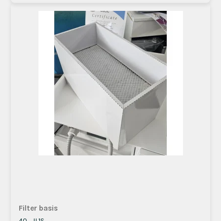
Filter basis
40_JL1S