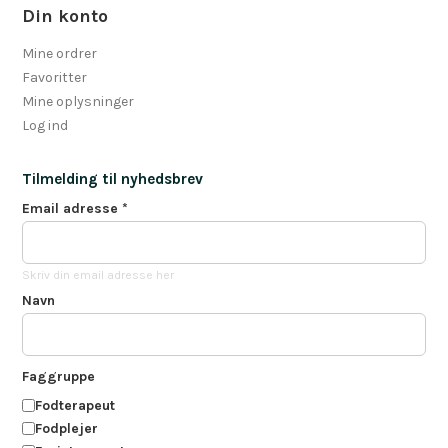
Din konto
Mine ordrer
Favoritter
Mine oplysninger
Log ind
Tilmelding til nyhedsbrev
Email adresse
*
Skriv din email adresse her
Navn
Faggruppe
Fodterapeut
Fodplejer