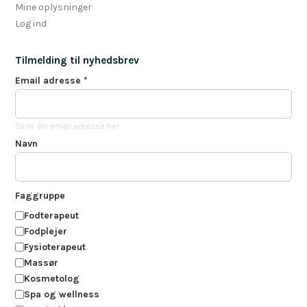
Mine oplysninger
Log ind
Tilmelding til nyhedsbrev
Email adresse
*
Skriv din email adresse her
Navn
Faggruppe
Fodterapeut
Fodplejer
Fysioterapeut
Massør
Kosmetolog
Spa og wellness