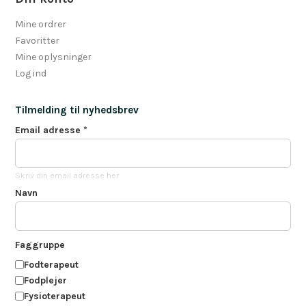
Mine ordrer
Favoritter
Mine oplysninger
Log ind
Tilmelding til nyhedsbrev
Email adresse
*
Skriv din email adresse her
Navn
Faggruppe
Fodterapeut
Fodplejer
Fysioterapeut