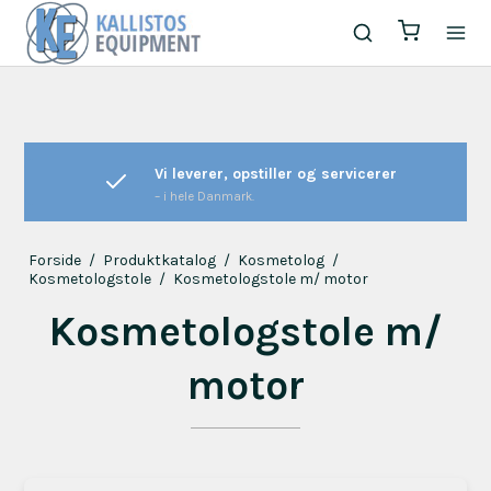
Vi leverer, opstiller og servicerer
– i hele Danmark.
Forside
/
Produktkatalog
/
Kosmetolog
/
Kosmetologstole
/
Kosmetologstole m/ motor
Kosmetologstole m/
motor