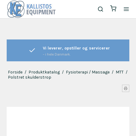
Vi leverer, opstiller og servicerer
– i hele Danmark.
Forside
/
Produktkatalog
/
Fysioterapi / Massage
/
MTT
/
Polstret skulderstrop