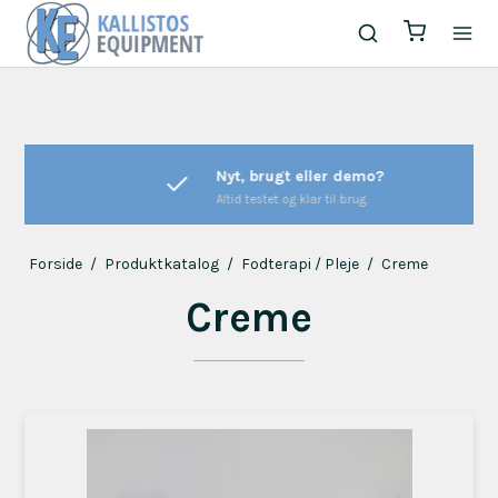
Nyt, brugt eller demo?
Altid testet og klar til brug.
Forside
/
Produktkatalog
/
Fodterapi / Pleje
/
Creme
Creme