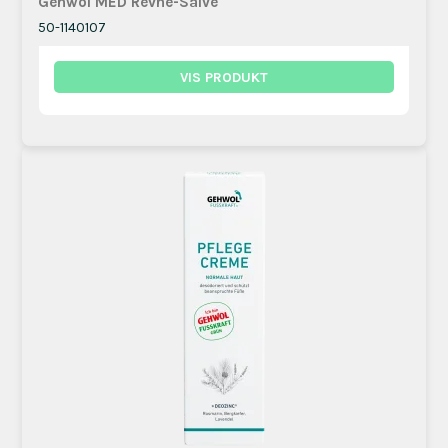
Gehwol MED Revne-Salve
50-1140107
VIS PRODUKT