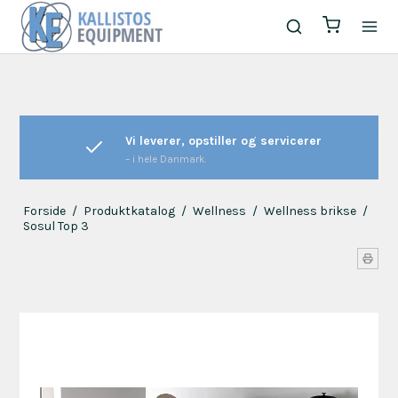
Vi leverer, opstiller og servicerer
– i hele Danmark.
Forside
/
Produktkatalog
/
Wellness
/
Wellness brikse
/
Sosul Top 3