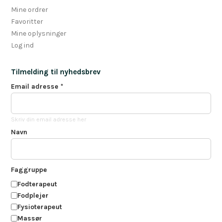
Mine ordrer
Favoritter
Mine oplysninger
Log ind
Tilmelding til nyhedsbrev
Email adresse
*
Skriv din email adresse her
Navn
Faggruppe
Fodterapeut
Fodplejer
Fysioterapeut
Massør