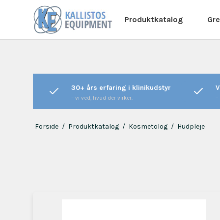
Produktkatalog
Gre
30+ års erfaring i klinikudstyr
V
– vi ved, hvad der virker.
–
Forside
/
Produktkatalog
/
Kosmetolog
/
Hudpleje