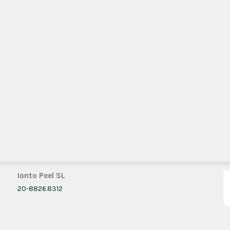
Ionto Peel SL
20-8826.8312