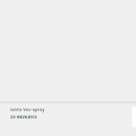
Ionto Vac-spray
20-8826.8513