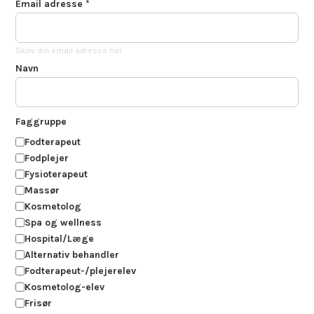
Email adresse
*
Skriv din email adresse her
Navn
Faggruppe
Fodterapeut
Fodplejer
Fysioterapeut
Massør
Kosmetolog
Spa og wellness
Hospital/Læge
Alternativ behandler
Fodterapeut-/plejerelev
Kosmetolog-elev
Frisør