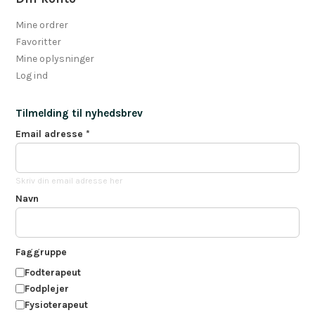
Mine ordrer
Favoritter
Mine oplysninger
Log ind
Tilmelding til nyhedsbrev
Email adresse
*
Skriv din email adresse her
Navn
Faggruppe
Fodterapeut
Fodplejer
Fysioterapeut