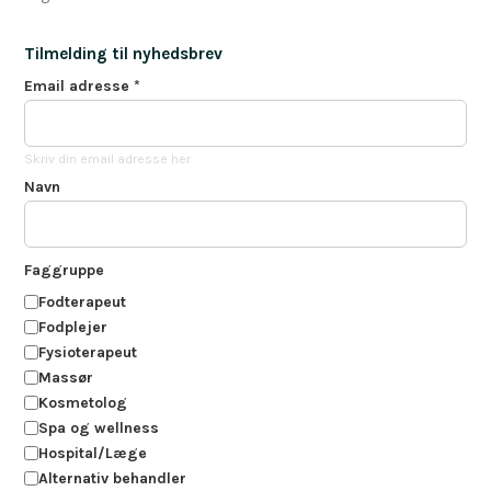
Tilmelding til nyhedsbrev
Email adresse
*
Skriv din email adresse her
Navn
Faggruppe
Fodterapeut
Fodplejer
Fysioterapeut
Massør
Kosmetolog
Spa og wellness
Hospital/Læge
Alternativ behandler