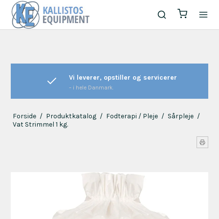
Vi leverer, opstiller og servicerer
– i hele Danmark.
Forside
/
Produktkatalog
/
Fodterapi / Pleje
/
Sårpleje
/
Vat Strimmel 1 kg.