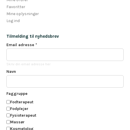
Favoritter
Mine oplysninger
Log ind
Tilmelding til nyhedsbrev
Email adresse
*
Skriv din email adresse her
Navn
Faggruppe
Fodterapeut
Fodplejer
Fysioterapeut
Massør
Kosmetolog