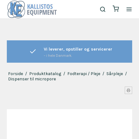
Vi leverer, opstiller og servicerer
– i hele Danmark.
Forside
/
Produktkatalog
/
Fodterapi / Pleje
/
Sårpleje
/
Dispenser til micropore