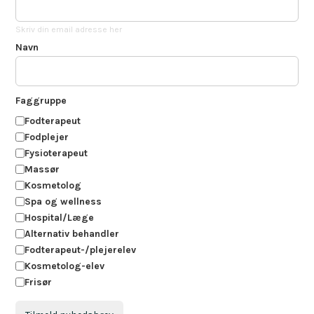
Skriv din email adresse her
Navn
Faggruppe
Fodterapeut
Fodplejer
Fysioterapeut
Massør
Kosmetolog
Spa og wellness
Hospital/Læge
Alternativ behandler
Fodterapeut-/plejerelev
Kosmetolog-elev
Frisør