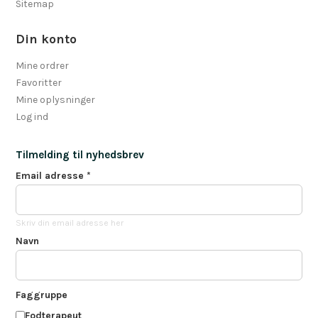
Sitemap
Din konto
Mine ordrer
Favoritter
Mine oplysninger
Log ind
Tilmelding til nyhedsbrev
Email adresse
*
Skriv din email adresse her
Navn
Faggruppe
Fodterapeut