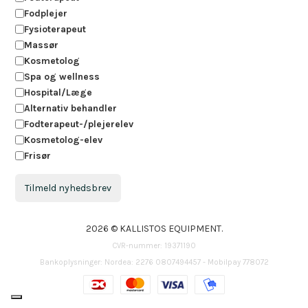
Fodplejer
Fysioterapeut
Massør
Kosmetolog
Spa og wellness
Hospital/Læge
Alternativ behandler
Fodterapeut-/plejerelev
Kosmetolog-elev
Frisør
Tilmeld nyhedsbrev
2026 © KALLISTOS EQUIPMENT.
CVR-nummer: 19371190
Bankoplysninger: Nordea: 2276 0807494457 - Mobilpay 778072