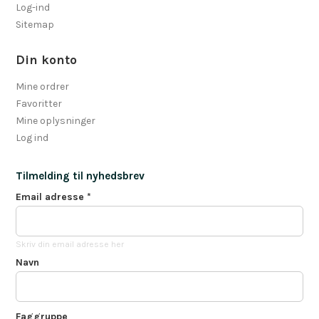
Log-ind
Sitemap
Din konto
Mine ordrer
Favoritter
Mine oplysninger
Log ind
Tilmelding til nyhedsbrev
Email adresse
*
Skriv din email adresse her
Navn
Faggruppe