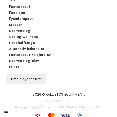
Fodterapeut
Fodplejer
Fysioterapeut
Massør
Kosmetolog
Spa og wellness
Hospital/Læge
Alternativ behandler
Fodterapeut-/plejerelev
Kosmetolog-elev
Frisør
Tilmeld nyhedsbrev
2026 © KALLISTOS EQUIPMENT.
CVR-nummer: 19371190
Bankoplysninger: Nordea: 2276 0807494457 - Mobilpay 778072