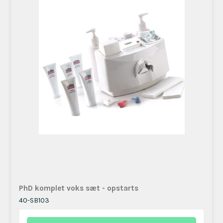
PhD komplet voks sæt - opstarts
40-SB103