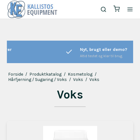
Nyt, brugt eller demo?
Altid testet og klar til brug.
Forside
/
Produktkatalog
/
Kosmetolog
/
Hårfjerning / Sugaring / Voks
/
Voks
/
Voks
Voks