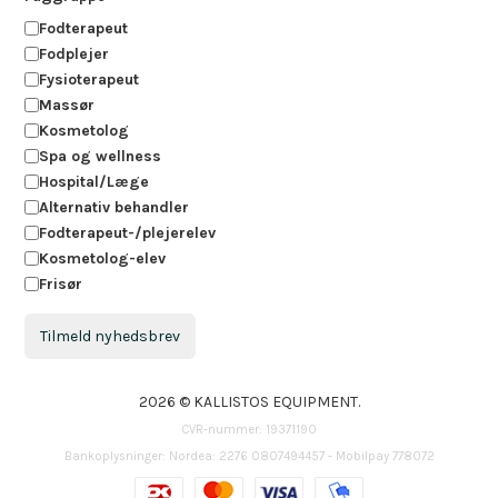
Fodterapeut
Fodplejer
Fysioterapeut
Massør
Kosmetolog
Spa og wellness
Hospital/Læge
Alternativ behandler
Fodterapeut-/plejerelev
Kosmetolog-elev
Frisør
Tilmeld nyhedsbrev
2026 © KALLISTOS EQUIPMENT.
CVR-nummer: 19371190
Bankoplysninger: Nordea: 2276 0807494457 - Mobilpay 778072