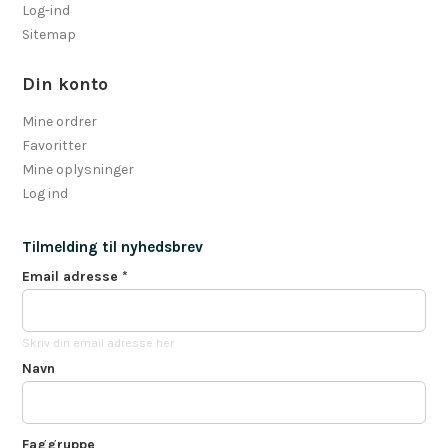
Log-ind
Sitemap
Din konto
Mine ordrer
Favoritter
Mine oplysninger
Log ind
Tilmelding til nyhedsbrev
Email adresse
*
Skriv din email adresse her
Navn
Faggruppe