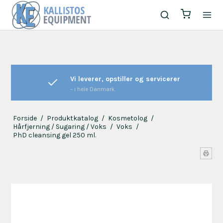
Vi leverer, opstiller og servicerer
– i hele Danmark.
Forside
/
Produktkatalog
/
Kosmetolog
/
Hårfjerning / Sugaring / Voks
/
Voks
/
PhD cleansing gel 250 ml.