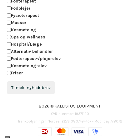
Fodterapeut
Fodplejer
Fysioterapeut
Massør
Kosmetolog
Spa og wellness
Hospital/Læge
Alternativ behandler
Fodterapeut-/plejerelev
Kosmetolog-elev
Frisør
Tilmeld nyhedsbrev
2026 © KALLISTOS EQUIPMENT.
CVR-nummer: 19371190
Bankoplysninger: Nordea: 2276 0807494457 - Mobilpay 778072