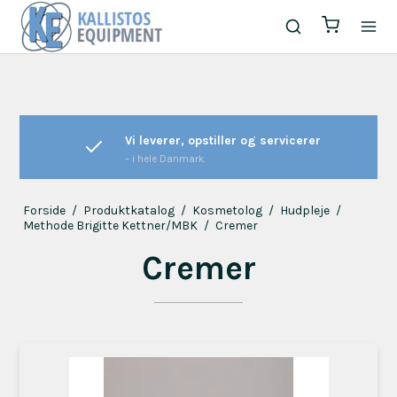
Nyt, brugt eller demo?
Altid testet og klar til brug.
Forside
/
Produktkatalog
/
Kosmetolog
/
Hudpleje
/
Methode Brigitte Kettner/MBK
/
Cremer
Cremer