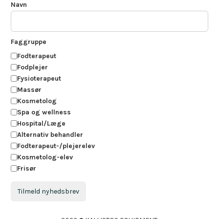
Navn
Faggruppe
Fodterapeut
Fodplejer
Fysioterapeut
Massør
Kosmetolog
Spa og wellness
Hospital/Læge
Alternativ behandler
Fodterapeut-/plejerelev
Kosmetolog-elev
Frisør
Tilmeld nyhedsbrev