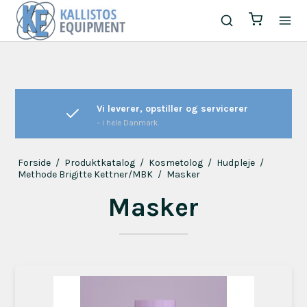
Vi leverer, opstiller og servicerer
– i hele Danmark.
Forside
/
Produktkatalog
/
Kosmetolog
/
Hudpleje
/
Methode Brigitte Kettner/MBK
/
Masker
Masker