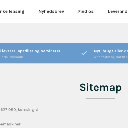
nke leasing
Nyhedsbrev
Find os
Leverand
i leverer, opstiller og servicerer
Nyt, brugt eller 
 i hele Danmark.
Altid testet og klar til b
Sitemap
9627 080, konisk, grå
s
ibemaskiner