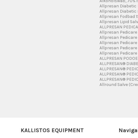
Alkoholswab, 70% 
Allpresan Diabetic 
Allpresan Diabetic
Allpresan Fodbad 1
Allpresan Lipid Salv
ALLPRESAN PEDICAR
Allpresan Pedicare
Allpresan Pedicare 
Allpresan Pedicare
Allpresan Pedicare
Allpresan Pedicare
ALLPRESAN PODOEX
ALLPRESAN® DIABETI
ALLPRESAN® PEDIC
ALLPRESAN® PEDIC
ALLPRESAN® PEDICAR
Allround Salve (Cr
KALLISTOS EQUIPMENT
Naviga