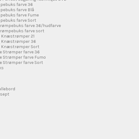
mpebuks farve 36
mpebuks farve Blå
ømpebuks farve Fume
mpebuks farve Sort
Strømpebuks farve 36/hudfarve
trømpebuks farve sort
o Knæstrømper 21
o Knæstrømper 36
o Knæstrømper Sort
e Strømper farve 36
de Strømper farve Fumo
e Strømper farve Sort
ks
llebord
isept