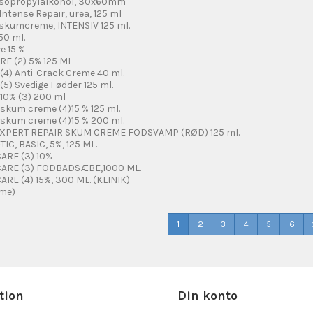
isopropylalkohol, 30x60mm
Intense Repair, urea, 125 ml
 skumcreme, INTENSIV 125 ml.
50 ml.
e 15 %
E (2) 5% 125 ML
 (4) Anti-Crack Creme 40 ml.
(5) Svedige Fødder 125 ml.
 10% (3) 200 ml
 skum creme (4)15 % 125 ml.
 skum creme (4)15 % 200 ml.
PERT REPAIR SKUM CREME FODSVAMP (RØD) 125 ml.
C, BASIC, 5%, 125 ML.
ARE (3) 10%
ARE (3) FODBADSÆBE,1000 ML.
E (4) 15%, 300 ML. (KLINIK)
eme)
1
2
3
4
5
6
tion
Din konto