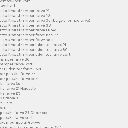
ibemaskiner, kort
 ø51 hvid
etto Knæstrømper farve 21
etto Knæstrømper farve 23
tto Knæstrømper farve 36 (beige eller hudfarve)
etto Knæstrømper farve 38
etto Knæstrømper farve Fumo
etto Knæstrømper farve nature
etto Knæstrømper farve sort
etto Knæstrømper uden toe farve 21
etto Knæstrømper uden toe farve 36
etto Knæstrømper uden toe farve sort
trømper farve 36
trømper farve Sort
r uden toe farve Sort
rømpebuks farve 36
ømpebuks farve sort
ks farve Sort
s farve 21 Noisette
ks farve 23
ks farve 36
it 8 cm.
otte
mpebuks farve 36 Chamois
pebuks farve sort
 skumpumpe til Gehwol
 a Perfect Sugaring Technique DVD