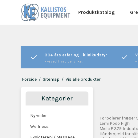
Produktkatalog
Gre
30+ års erfaring i klinikudstyr
V
– vi ved, hvad der virker.
–
Forside
/
Sitemap
/
Vis alle produkter
Kategorier
Nyheder
Forpolerer fræser 
Lemi Podo High
Wellness
Miele E 379 Indsat
​Håndspjæld for sl
Fysioterapi / Massage