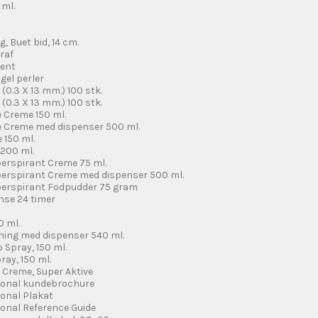
 ml.
, Buet bid, 14 cm.
raf
lent
gel perler
 (0.3 X 13 mm.) 100 stk.
 (0.3 X 13 mm.) 100 stk.
e Creme 150 ml.
e Creme med dispenser 500 ml.
 150 ml.
 200 ml.
perspirant Creme 75 ml.
-perspirant Creme med dispenser 500 ml.
-perspirant Fodpudder 75 gram
nse 24 timer
0 ml.
shing med dispenser 540 ml.
o Spray, 150 ml.
ray, 150 ml.
r Creme, Super Aktive
sional kundebrochure
ional Plakat
ional Reference Guide