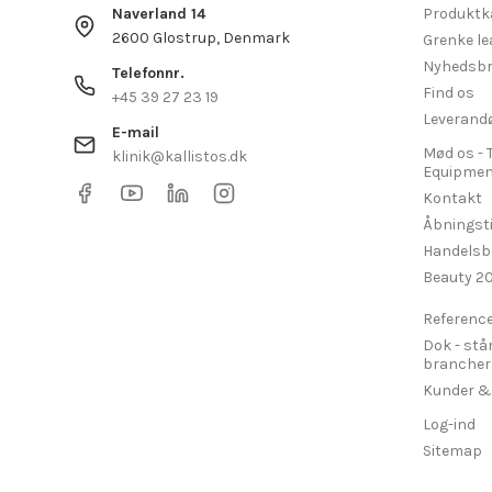
Naverland 14
Produktk
2600 Glostrup, Denmark
Grenke le
Nyhedsbr
Telefonnr.
Find os
+45 39 27 23 19
Leverand
E-mail
Mød os - 
klinik@kallistos.dk
Equipmen
Kontakt
Åbningst
Handelsb
Beauty 2
Referenc
Dok - stå
brancher....
Kunder &
Log-ind
Sitemap