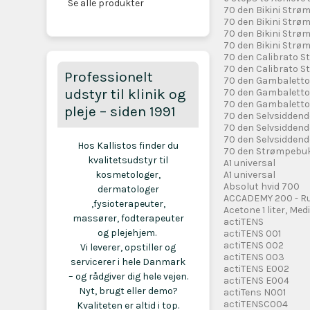
Se alle produkter
70 den Bikini Strø
70 den Bikini Strø
70 den Bikini Str
70 den Bikini Strø
70 den Calibrato 
70 den Calibrato S
Professionelt
70 den Gambalett
udstyr til klinik og
70 den Gambalett
70 den Gambalett
pleje – siden 1991
70 den Selvsiddend
70 den Selvsidden
70 den Selvsiddend
Hos Kallistos finder du
70 den Strømpebu
kvalitetsudstyr til
A1 universal
kosmetologer,
A1 universal
Absolut hvid 700
dermatologer
ACCADEMY 200 - Ru
,fysioterapeuter,
Acetone 1 liter, Med
massører, fodterapeuter
actiTENS
og plejehjem.
actiTENS 001
actiTENS 002
Vi leverer, opstiller og
actiTENS 003
servicerer i hele Danmark
actiTENS E002
– og rådgiver dig hele vejen.
actiTENS E004
Nyt, brugt eller demo?
actiTens N001
actiTENSC004
Kvaliteten er altid i top.