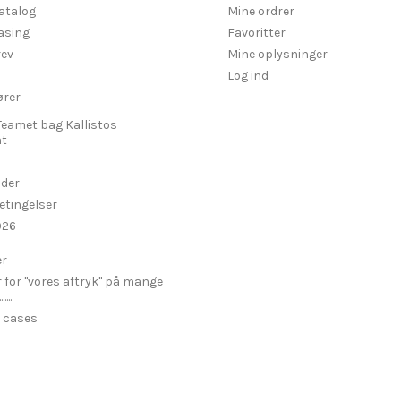
atalog
Mine ordrer
asing
Favoritter
ev
Mine oplysninger
Log ind
ører
Teamet bag Kallistos
t
ider
etingelser
026
er
r for "vores aftryk" på mange
...
 cases