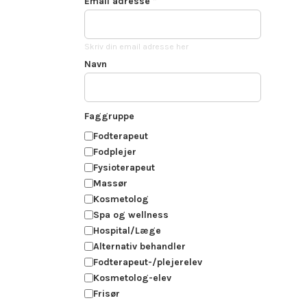
Email adresse
*
Skriv din email adresse her
Navn
Faggruppe
Fodterapeut
Fodplejer
Fysioterapeut
Massør
Kosmetolog
Spa og wellness
Hospital/Læge
Alternativ behandler
Fodterapeut-/plejerelev
Kosmetolog-elev
Frisør