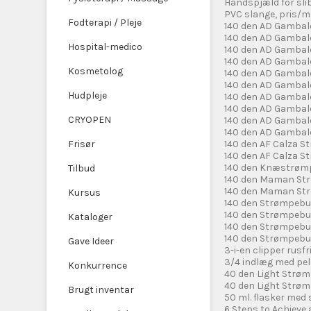
​Håndspjæld for sl
​PVC slange, pris/m
Fodterapi / Pleje
140 den AD Gambal
140 den AD Gambal
Hospital-medico
140 den AD Gambale
140 den AD Gambal
Kosmetolog
140 den AD Gambal
140 den AD Gambal
Hudpleje
140 den AD Gambal
140 den AD Gambal
CRYOPEN
140 den AD Gambal
140 den AD Gambal
Frisør
140 den AF Calza S
140 den AF Calza S
140 den Knæstrømpe
Tilbud
140 den Maman St
140 den Maman Str
Kursus
140 den Strømpebu
140 den Strømpebuk
Kataloger
140 den Strømpebu
140 den Strømpebu
Gave Ideer
3-i-en clipper rusfr
3/4 indlæg med pel
Konkurrence
40 den Light Strø
40 den Light Strøm
Brugt inventar
50 ml. flasker med
6 Steps to Achieve