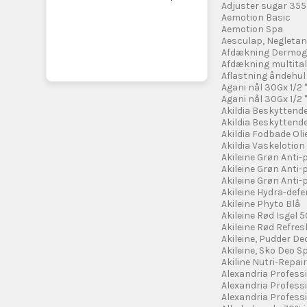
Adjuster sugar 355
Aemotion Basic
Aemotion Spa
Aesculap, Negletang
Afdækning Dermog
Afdækning multita
Aflastning åndehul 
Agani nål 30Gx 1/2 "
Agani nål 30Gx 1/2 "
Akildia Beskyttend
Akildia Beskyttend
Akildia Fodbade Olie
Akildia Vaskelotion
Akileine Grøn Anti-
Akileine Grøn Anti
Akileine Grøn Anti
Akileine Hydra-defe
Akileine Phyto Blå
Akileine Rød Isgel 5
Akileine Rød Refre
Akileine, Pudder De
Akileine, Sko Deo Sp
Akiline Nutri-Repai
Alexandria Profes
Alexandria Profess
Alexandria Profess