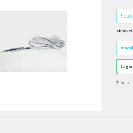
Du sk
Afdæknin
Model
Lager
Tilføj til