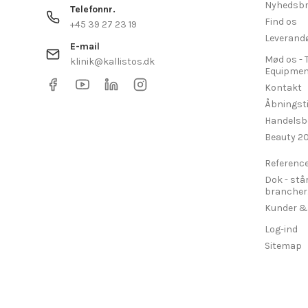
Nyhedsbr
Telefonnr.
Find os
+45 39 27 23 19
Leverand
E-mail
Mød os - 
klinik@kallistos.dk
Equipmen
Kontakt
Åbningst
Handelsb
Beauty 2
Referenc
Dok - stå
brancher....
Kunder &
Log-ind
Sitemap