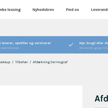
nke leasing
Nyhedsbrev
Find os
Leverand
i leverer, opstiller og servicerer
Nyt, brugt eller 
 i hele Danmark.
Altid testet og klar til b
makeup
/
Tilbehør
/
Afdækning Dermograf
Af