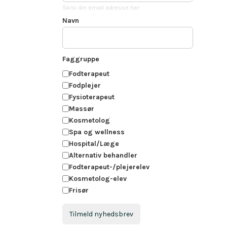
Skriv din email adresse her
Navn
Faggruppe
Fodterapeut
Fodplejer
Fysioterapeut
Massør
Kosmetolog
Spa og wellness
Hospital/Læge
Alternativ behandler
Fodterapeut-/plejerelev
Kosmetolog-elev
Frisør
Tilmeld nyhedsbrev