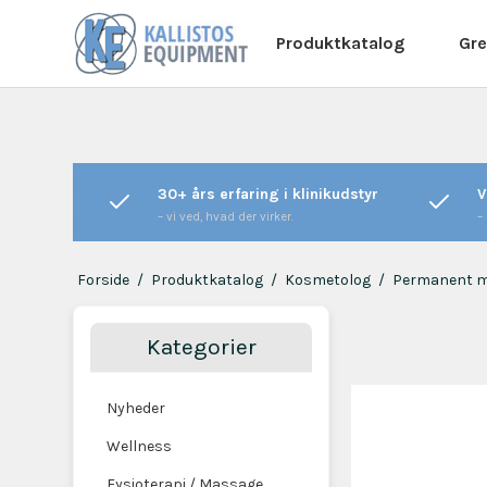
Produktkatalog
Gre
30+ års erfaring i klinikudstyr
V
– vi ved, hvad der virker.
–
Forside
/
Produktkatalog
/
Kosmetolog
/
Permanent 
Kategorier
Nyheder
Wellness
Fysioterapi / Massage