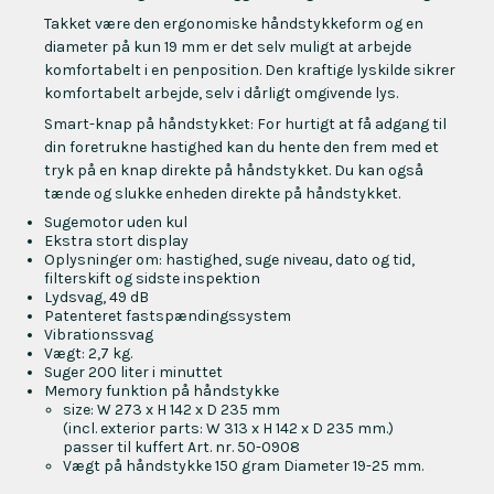
Takket være den ergonomiske håndstykkeform og en
diameter på kun 19 mm er det selv muligt at arbejde
komfortabelt i en penposition. Den kraftige lyskilde sikrer
komfortabelt arbejde, selv i dårligt omgivende lys.
Smart-knap på håndstykket: For hurtigt at få adgang til
din foretrukne hastighed kan du hente den frem med et
tryk på en knap direkte på håndstykket. Du kan også
tænde og slukke enheden direkte på håndstykket.
Sugemotor uden kul
Ekstra stort display
Oplysninger om: hastighed, suge niveau, dato og tid,
filterskift og sidste inspektion
Lydsvag, 49 dB
Patenteret fastspændingssystem
Vibrationssvag
Vægt: 2,7 kg.
Suger 200 liter i minuttet
Memory funktion på håndstykke
size: W 273 x H 142 x D 235 mm
(incl. exterior parts: W 313 x H 142 x D 235 mm.)
passer til kuffert Art. nr. 50-0908
Vægt på håndstykke 150 gram Diameter 19-25 mm.