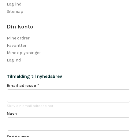
Log-ind
Sitemap
Din konto
Mine ordrer
Favoritter
Mine oplysninger
Log ind
Tilmelding til nyhedsbrev
Email adresse
*
Skriv din email adresse her
Navn
Faggruppe