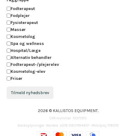
Fodterapeut
Fodplejer
Fysioterapeut
Massør
Kosmetolog
Spa og wellness
Hospital/Læge
Alternativ behandler
Fodterapeut-/plejerelev
Kosmetolog-elev
Frisør
Tilmeld nyhedsbrev
2026 © KALLISTOS EQUIPMENT.
CVR-nummer: 19371190
Bankoplysninger: Nordea: 2276 0807494457 - Mobilpay 778072