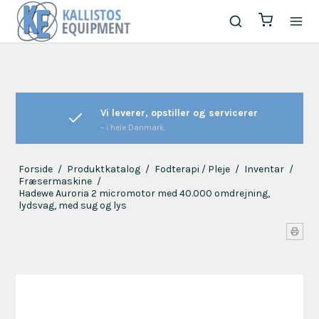
Vi leverer, opstiller og servicerer
– i hele Danmark.
Forside
/
Produktkatalog
/
Fodterapi / Pleje
/
Inventar
/
Fræsermaskine
/
Hadewe Auroria 2 micromotor med 40.000 omdrejning,
lydsvag, med sug og lys