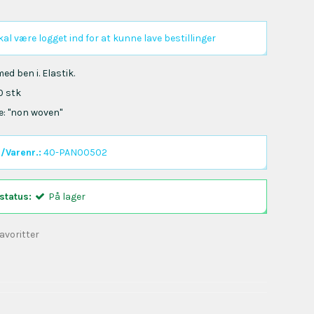
al være logget ind for at kunne lave bestillinger
ed ben i. Elastik.
0 stk
e: "non woven"
/Varenr.:
40-PAN00502
status:
På lager
 favoritter