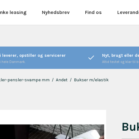
nke leasing
Nyhedsbrev
Find os
Leverand
i leverer, opstiller og servicerer
Nyt, brugt eller 
 i hele Danmark.
Altid testet og klar til b
kler-pensler-svampe mm
/
Andet
/
Bukser m/elastik
Bu