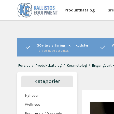
Produktkatalog
Gre
30+ års erfaring i klinikudstyr
V
– vi ved, hvad der virker.
–
Forside
/
Produktkatalog
/
Kosmetolog
/
Engangsarti
Kategorier
Nyheder
Wellness
Fysioterapi / Massage