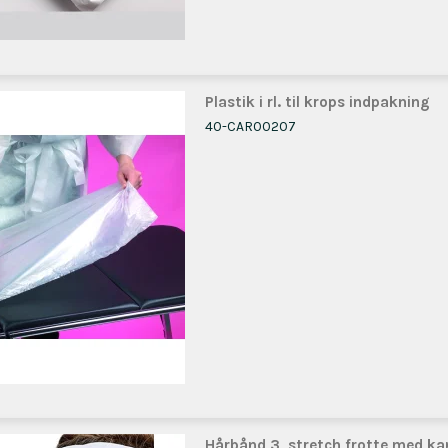
Plastik i rl. til krops indpakning
40-CAR00207
Hårbånd 3, stretch frotte med ka