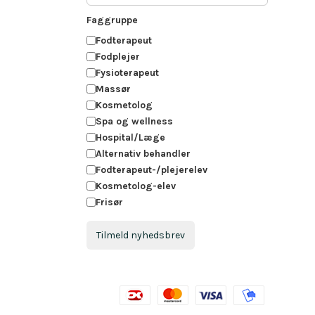
Faggruppe
Fodterapeut
Fodplejer
Fysioterapeut
Massør
Kosmetolog
Spa og wellness
Hospital/Læge
Alternativ behandler
Fodterapeut-/plejerelev
Kosmetolog-elev
Frisør
Tilmeld nyhedsbrev