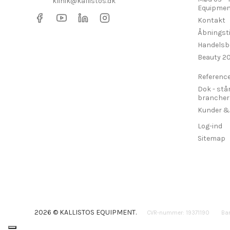
klinik@kallistos.dk
Equipmen
Kontakt
Åbningst
Handelsb
Beauty 2
Referenc
Dok - stå
brancher....
Kunder &
Log-ind
Sitemap
2026 © KALLISTOS EQUIPMENT.
CVR-nummer: 19371190
Ba