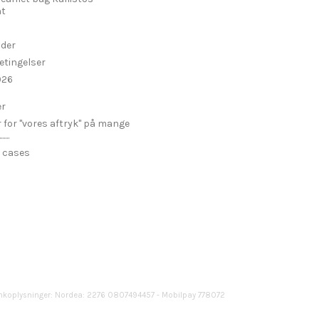
t
ider
etingelser
026
er
r for "vores aftryk" på mange
...
 cases
nkoplysninger: Nordea: 2276 0807494457 - Mobilpay 778072