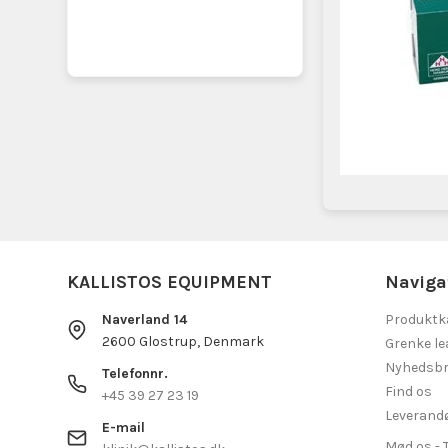
KALLISTOS EQUIPMENT
Naviga
Naverland 14
Produktk
2600 Glostrup, Denmark
Grenke le
Nyhedsbr
Telefonnr.
Find os
+45 39 27 23 19
Leverand
E-mail
Mød os - 