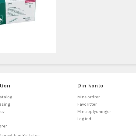
tion
Din konto
atalog
Mine ordrer
asing
Favoritter
ev
Mine oplysninger
Log ind
ører
Teamet bag Kallistos