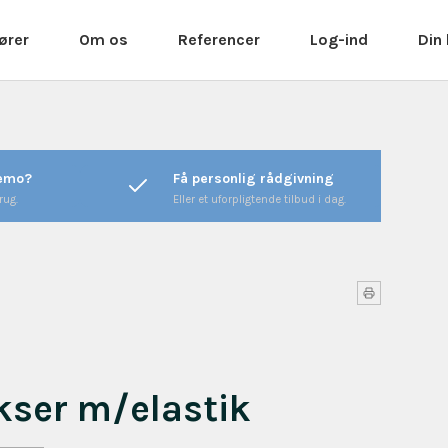
ører
Om os
Referencer
Log-ind
Din
Mød os - Teamet bag
Referencer
Log ind
Kallistos Equipment
Dok - står for "vores aftryk"
Favoritter
Kontakt
på mange brancher.......
Ansøg om bruger (B2B)
Åbningstider
Kunder & cases
demo?
Få personlig rådgivning
Nyhedstilmelding
Handelsbetingelser
rug.
Eller et uforpligtende tilbud i dag.
Beauty 2026
kser m/elastik