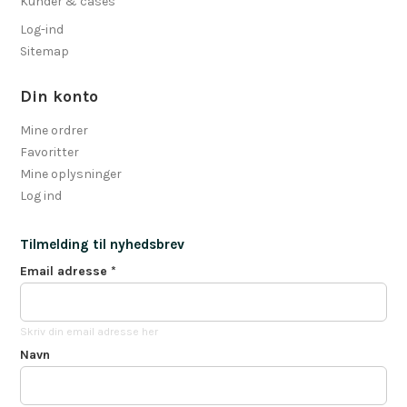
Kunder & cases
Log-ind
Sitemap
Din konto
Mine ordrer
Favoritter
Mine oplysninger
Log ind
Tilmelding til nyhedsbrev
Email adresse
*
Skriv din email adresse her
Navn