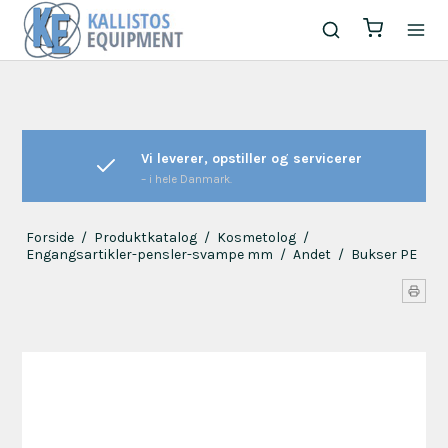
Vi leverer, opstiller og servicerer
– i hele Danmark.
Forside
/
Produktkatalog
/
Kosmetolog
/
Engangsartikler-pensler-svampe mm
/
Andet
/
Bukser PE