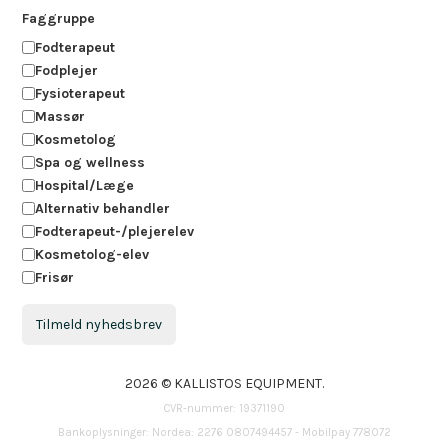
Faggruppe
Fodterapeut
Fodplejer
Fysioterapeut
Massør
Kosmetolog
Spa og wellness
Hospital/Læge
Alternativ behandler
Fodterapeut-/plejerelev
Kosmetolog-elev
Frisør
Tilmeld nyhedsbrev
2026 © KALLISTOS EQUIPMENT.
CVR-nummer: 19371190
Bankoplysninger: Nordea: 2276 0807494457 - Mobilpay 778072