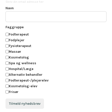
Skriv din email adresse her
Navn
Faggruppe
Fodterapeut
Fodplejer
Fysioterapeut
Massør
Kosmetolog
Spa og wellness
Hospital/Læge
Alternativ behandler
Fodterapeut-/plejerelev
Kosmetolog-elev
Frisør
Tilmeld nyhedsbrev