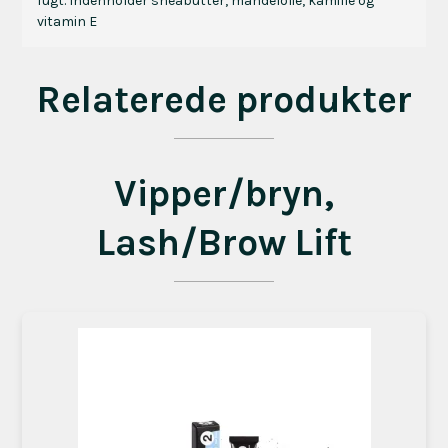
fugt. Indenholder sheabutter, mandelolie, kamille og
vitamin E
Relaterede produkter
Vipper/bryn,
Lash/Brow Lift