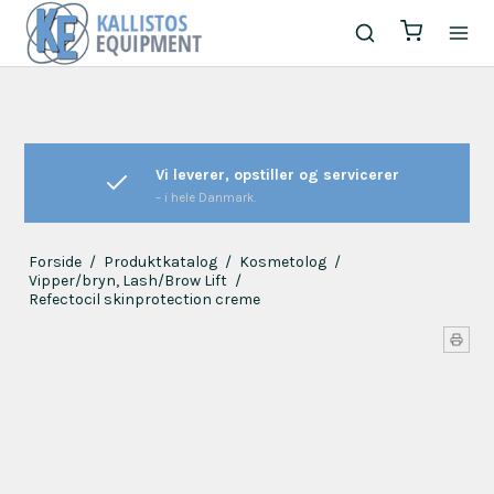
Vi leverer, opstiller og servicerer
– i hele Danmark.
Forside
/
Produktkatalog
/
Kosmetolog
/
Vipper/bryn, Lash/Brow Lift
/
Refectocil skinprotection creme