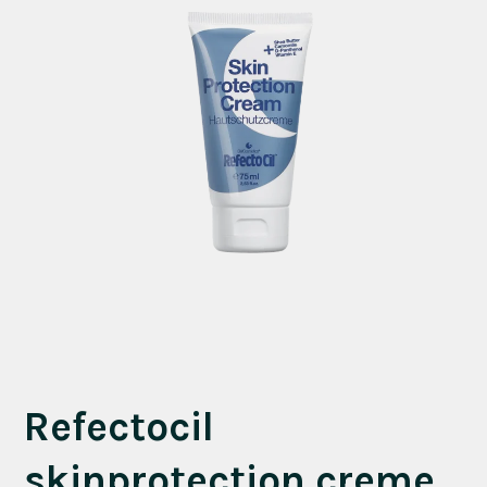
Refectocil
skinprotection creme