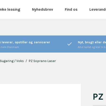
nke leasing
Nyhedsbrev
Find os
Leverand
i leverer, opstiller og servicerer
Nyt, brugt eller 
 i hele Danmark.
Altid testet og klar til b
 Sugaring / Voks
/
PZ Soprano Laser
PZ