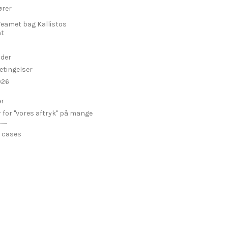
ører
Teamet bag Kallistos
t
ider
etingelser
026
er
r for "vores aftryk" på mange
...
 cases