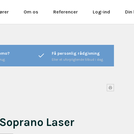
ører
Om os
Referencer
Log-ind
Din
Mød os - Teamet bag
Referencer
Log ind
Kallistos Equipment
Dok - står for "vores aftryk"
Favoritter
Kontakt
på mange brancher.......
Ansøg om bruger (B2B)
Åbningstider
Kunder & cases
demo?
Få personlig rådgivning
Nyhedstilmelding
Handelsbetingelser
rug.
Eller et uforpligtende tilbud i dag.
Beauty 2026
 Soprano Laser