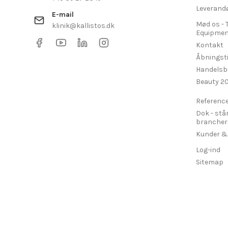
Leverand
E-mail
Mød os - 
klinik@kallistos.dk
Equipmen
Kontakt
Åbningst
Handelsb
Beauty 2
Referenc
Dok - stå
brancher....
Kunder &
Log-ind
Sitemap