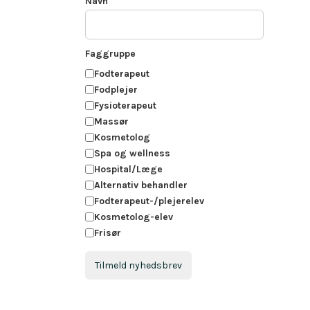
Navn
Faggruppe
Fodterapeut
Fodplejer
Fysioterapeut
Massør
Kosmetolog
Spa og wellness
Hospital/Læge
Alternativ behandler
Fodterapeut-/plejerelev
Kosmetolog-elev
Frisør
Tilmeld nyhedsbrev