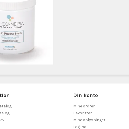
tion
Din konto
atalog
Mine ordrer
asing
Favoritter
ev
Mine oplysninger
Log ind