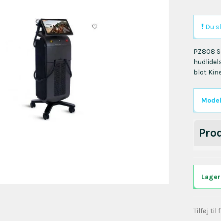
Du sk
PZ808 So
hudlidel
blot Kin
Model
Pro
Lager
Tilføj til