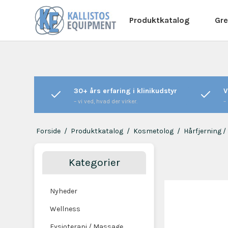
Produktkatalog
Gre
30+ års erfaring i klinikudstyr
V
– vi ved, hvad der virker.
–
Forside
/
Produktkatalog
/
Kosmetolog
/
Hårfjerning /
Kategorier
Nyheder
Wellness
Fysioterapi / Massage