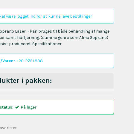
al være logget ind for at kunne lave bestillinger
prano Laser - kan bruges til både behandling af mange
ser samt hårfjerning. (samme genre som Alma Soprano)
esist produceret. Specifikationer:
/Varenr.:
20-PZSL808
dukter i pakken:
status:
På lager
 favoritter