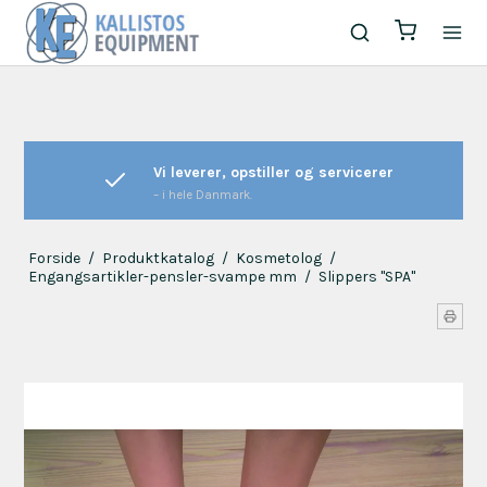
Vi leverer, opstiller og servicerer
– i hele Danmark.
Forside
/
Produktkatalog
/
Kosmetolog
/
Engangsartikler-pensler-svampe mm
/
Slippers "SPA"