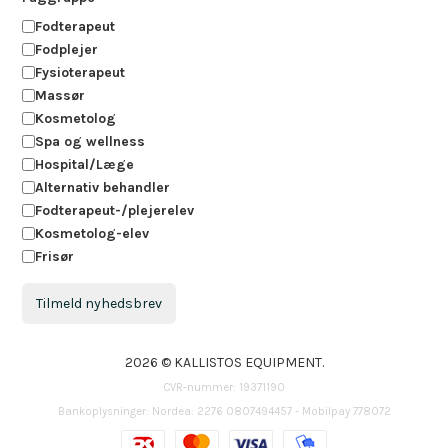
Fodterapeut
Fodplejer
Fysioterapeut
Massør
Kosmetolog
Spa og wellness
Hospital/Læge
Alternativ behandler
Fodterapeut-/plejerelev
Kosmetolog-elev
Frisør
Tilmeld nyhedsbrev
2026 © KALLISTOS EQUIPMENT.
CVR-nummer: 19371190
Bankoplysninger: Nordea: 2276 0807494457 - Mobilpay 778072