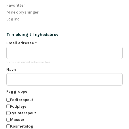
Favoritter
Mine oplysninger
Log ind
Tilmelding til nyhedsbrev
Email adresse
*
Skriv din email adresse her
Navn
Faggruppe
Fodterapeut
Fodplejer
Fysioterapeut
Massør
Kosmetolog